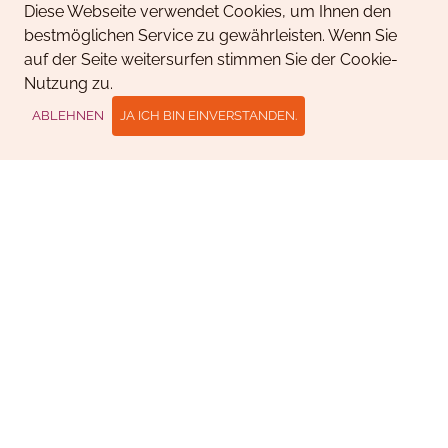
Diese Webseite verwendet Cookies, um Ihnen den
bestmöglichen Service zu gewährleisten. Wenn Sie
auf der Seite weitersurfen stimmen Sie der Cookie-
Nutzung zu.
ABLEHNEN
JA ICH BIN EINVERSTANDEN.
Open what?
OPENSAUCE!
Wir geben Networking Richtung! Wohin es geht? In die
Welt des Product-Designs. In der fünften Ausgabe des
OPENSAUCE Events fokussiert sich die Gastgeberin
Gimelli Engineering AG und deren
CORPORATEHUB
auf das spannende Themenfeld des
Productdesigns. Wir kennen und nutzen sie alle, die
iPhones von Apple, die Uhren von Swatch, die
Schreiber von Lamy. Doch wie kommen so schöne und
tolle Produkte zu ihrem Ruf? Sicherlich ist das
phänomenale Marketing ein fixer Bestandteil des